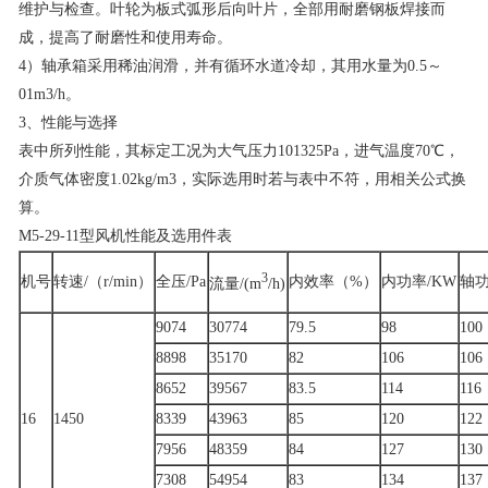
维护与检查。叶轮为板式弧形后向叶片，全部用耐磨钢板焊接而
成，提高了耐磨性和使用寿命。
4）轴承箱采用稀油润滑，并有循环水道冷却，其用水量为0.5～
01m3/h。
3、性能与选择
表中所列性能，其标定工况为大气压力101325Pa，进气温度70℃，
介质气体密度1.02kg/m3，实际选用时若与表中不符，用相关公式换
算。
M5-29-11型风机性能及选用件表
3
机号
转速/（r/min）
全压/Pa
内效率（%）
内功率/KW
轴功
流量/(m
/h)
9074
30774
79.5
98
100
8898
35170
82
106
106
8652
39567
83.5
114
116
16
1450
8339
43963
85
120
122
7956
48359
84
127
130
7308
54954
83
134
137