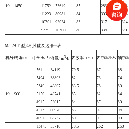
19
1450
11752
73619
85
283
288
11223
80981
84
300
306
10301
92024
83
317
324
9339
103066
80
334
341
M5-29-11型风机性能及选用件表
3
机号
转速/(r/min)
全压/Pa
内效率（%）
内功率/KW
轴功率
流量/(m
/h)
5611
34119
79.5
67
68
5494
38893
82
73
74
5346
48867
83.5
78
80
19
960
5150
48741
85
82
84
4915
53615
84
87
89
4513
60926
83
92
94
4091
68237
80
97
99
13475
55710
79.5
262
268