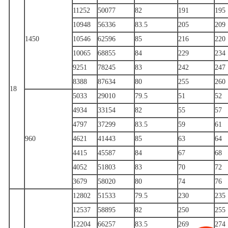
11252
50077
82
191
195
10948
56336
83.5
205
209
1450
10546
62596
85
216
220
10065
68855
84
229
234
9251
78245
83
242
247
8388
87634
80
255
260
18
5033
29010
79.5
51
52
4934
33154
82
55
57
4797
37299
83.5
59
61
960
4621
41443
85
63
64
4415
45587
84
67
68
4052
51803
83
70
72
3679
58020
80
74
76
12802
51533
79.5
230
235
12537
58895
82
250
255
12204
66257
83.5
269
274