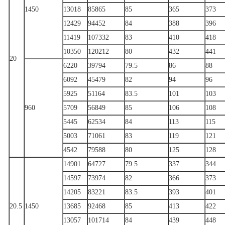
1450
13018
85865
85
365
373
12429
94452
84
388
396
11419
107332
83
410
418
10350
120212
80
432
441
20
6220
39794
79.5
86
88
6092
45479
82
94
96
5925
51164
83.5
101
103
960
5709
56849
85
106
108
5445
62534
84
113
115
5003
71061
83
119
121
4542
79588
80
125
128
14901
64727
79.5
337
344
14597
73974
82
366
373
14205
83221
83.5
393
401
20.5
1450
13685
92468
85
413
422
13057
101714
84
439
448