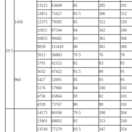
13215
63668
82
285
291
12851
71627
83.5
306
312
1450
12375
79585
85
322
329
11815
87544
84
342
349
10855
99482
83
361
368
9839
111420
80
381
389
19.5
5913
36883
79.5
76
78
5791
42152
82
83
85
5632
47422
83.5
89
91
960
5427
52691
85
93
95
5176
57960
84
100
102
4756
65864
83
82
105
4318
73767
80
80
110
14175
60106
79.5
298
304
13901
68692
82
323
330
13518
77279
83.5
347
354