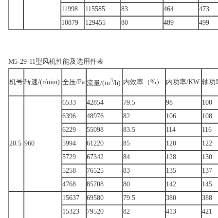
11998
115585
83
464
473
10879
129455
80
489
499
M5-29-11型风机性能及选用件表
3
机号
转速/(r/min)
全压/Pa
内效率（%）
内功率/KW
轴功
流量/(m
/h)
6533
42854
79.5
98
100
6396
48976
82
106
108
6229
55098
83.5
114
116
20.5
960
5994
61220
85
120
122
5729
67342
84
128
130
5258
76525
83
135
137
4768
85708
80
142
145
15637
69580
79.5
380
388
15323
79520
82
413
421