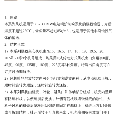
1、用途
本系列风机适用于50～300MW电站锅炉制粉系统的煤粉输送，介质
温度不超过250℃，含尘量不超过85g/m3，也适用于其他非腐蚀性气
体的输送。
2、结构形式
1）本系列煤粉离心风机由№16、16.5、17、18、19、19.5、20、
20.5和21等9个机号组成，均采用D式传动方式风机出口角度有0度、
45度、90度、135度、180度、225度等6种角度。特殊出口角度可在
订货时协调解决。
2）风机叶轮的旋转方向可分为顺旋和逆旋两种，从电动机端正视，
顺时针旋转为顺旋，逆时针旋转为逆旋。
3）本系列风机由机壳、叶轮、进风口和传动部分组成，机壳内壁焊
有防磨衬板，以便磨损后更换，外侧有筋板以增强机壳的刚性。大
机号风机的机壳后侧板用型钢斜撑固定在基础上，机壳上方1/4处做
成可拆卸结构，扯开后转子可直接吊出，机壳底侧备有放灰门便于