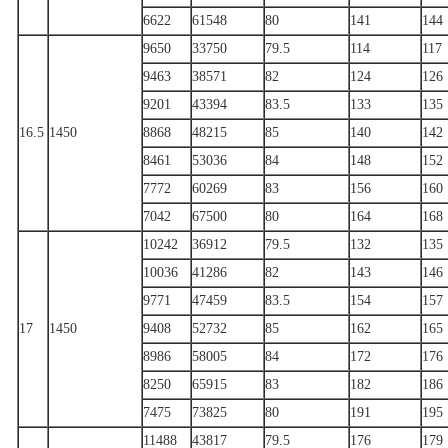
6622
61548
80
141
144
9650
33750
79.5
114
117
9463
38571
82
124
126
9201
43394
83.5
133
135
16.5
1450
8868
48215
85
140
142
8461
53036
84
148
152
7772
60269
83
156
160
7042
67500
80
164
168
10242
36912
79.5
132
135
10036
41286
82
143
146
9771
47459
83.5
154
157
17
1450
9408
52732
85
162
165
8986
58005
84
172
176
8250
65915
83
182
186
7475
73825
80
191
195
11488
43817
79.5
176
179