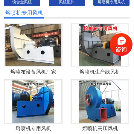
镍合金风机
风机配件
熔喷机专用风机
熔喷机专用风机
熔喷布设备风机厂家
熔喷机生产线风机
熔喷机专用风机
熔喷机高压风机